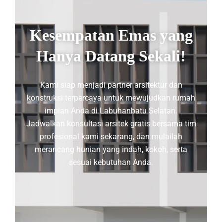
Kesempatan Emas yang
Hanya Datang Sekali!
Kami siap menjadi partner arsitektur dan
konstruksi terpercaya untuk mewujudkan rumah
impian Anda di Labuhanbatu Selatan.
Jadwalkan konsultasi arsitek gratis bersama tim
profesional kami sekarang, dan mulailah
merancang hunian yang indah, kokoh, serta
sesuai kebutuhan Anda.