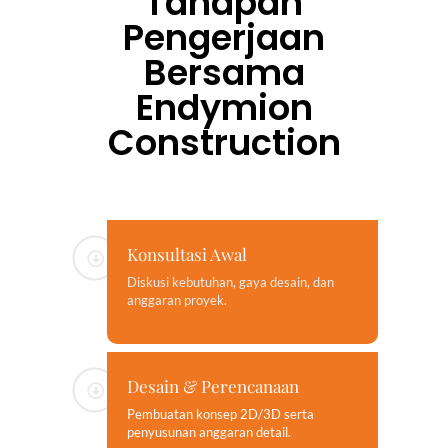
Tahapan
Pengerjaan
Bersama
Endymion
Construction
Konsultasi Awal
Diskusi kebutuhan, gaya desain, dan
anggaran proyek.
Desain & Perencanaan
Pembuatan konsep 2D/3D serta
penyusunan anggaran detail.