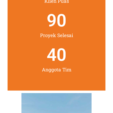
Klien Puas
90
Proyek Selesai
40
Anggota Tim