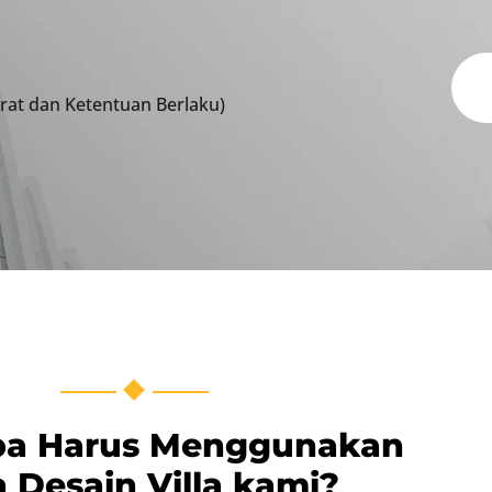
rat dan Ketentuan Berlaku)
a Harus Menggunakan
a Desain Villa kami?