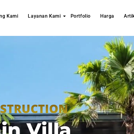
ng Kami
Layanan Kami
Portfolio
Harga
Arti
STRUCTION
in Villa