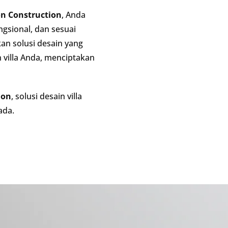
n Construction
, Anda
gsional, dan sesuai
n solusi desain yang
 villa Anda, menciptakan
ion
, solusi desain villa
ada.