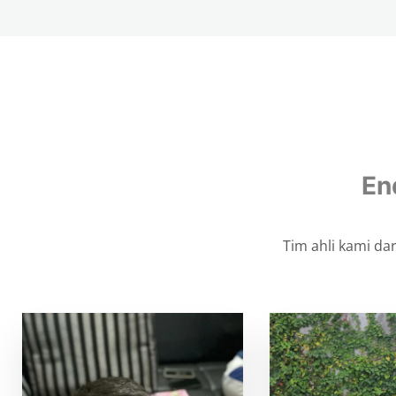
En
Tim ahli kami da