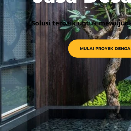
Solusi terbaik untuk mewujudk
MULAI PROYEK DENGA