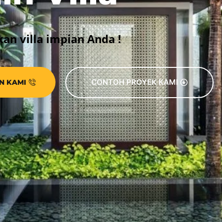
an villa impian Anda !
CONTOH PROYEK KAMI
N KAMI