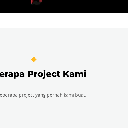
erapa Project Kami
beberapa project yang pernah kami buat.: