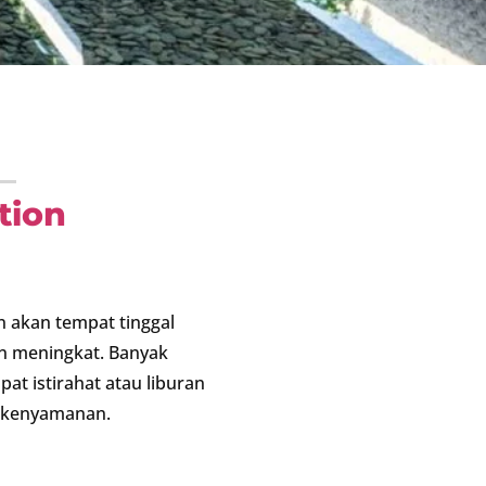
tion
 akan tempat tinggal
 meningkat. Banyak
pat istirahat atau liburan
 kenyamanan.