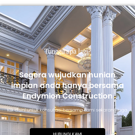
Tunggu apa lagi?
Segera wujudkan hunian
impian anda hanya bersama
Endymion Construction
Klik disini untuk konsultasi bersama kami sekarang juga.
HUBUNGI KAMI