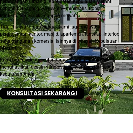
perancangan rumah di Kabupaten Kepulauan Meranti
dengan berbagai gaya desain—minimalis, tropis,
kontemporer, klasik, maupun mewah.
Tidak hanya rumah tinggal, kami juga melayani
perancangan kantor, masjid, apartemen, lanskap, interior,
serta bangunan komersial lainnya di wilayah Kepulauan
Meranti.
Kami bekerja dengan standar profesional untuk
menghasilkan desain yang estetik, nyaman, dan sesuai
kebutuhan Anda.
KONSULTASI SEKARANG!