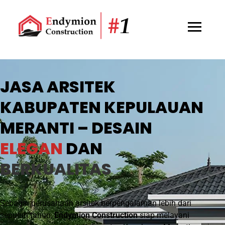
JASA ARSITEK
KABUPATEN KEPULAUAN
MERANTI – DESAIN
ELEGAN
DAN
BERKUALITAS
Sebagai perusahaan arsitek berpengalaman lebih dari
sepuluh tahun,
Endymion Construction
siap melayani