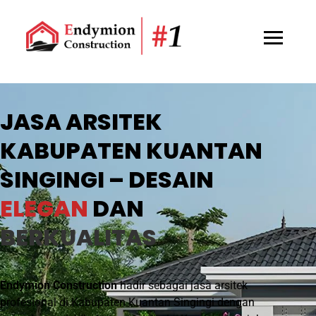
JASA ARSITEK
KABUPATEN KUANTAN
SINGINGI – DESAIN
ELEGAN
DAN
BERKUALITAS
Endymion Construction
hadir sebagai jasa arsitek
profesional di Kabupaten Kuantan Singingi dengan