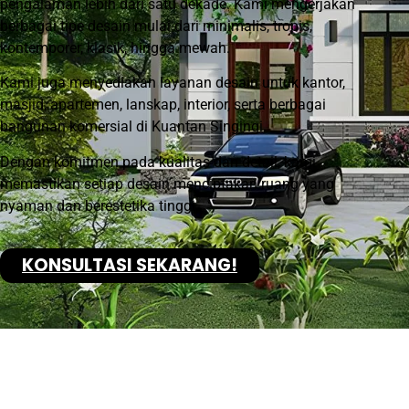
pengalaman lebih dari satu dekade. Kami mengerjakan
berbagai tipe desain mulai dari minimalis, tropis,
kontemporer, klasik, hingga mewah.
Kami juga menyediakan layanan desain untuk kantor,
masjid, apartemen, lanskap, interior, serta berbagai
bangunan komersial di Kuantan Singingi.
Dengan komitmen pada kualitas dan detail, kami
memastikan setiap desain menciptakan ruang yang
nyaman dan berestetika tinggi.
KONSULTASI SEKARANG!