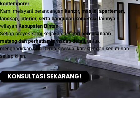
kontemporer
.
Kami melayani perancangan
kantor, masjid, apartemen,
lanskap, interior, serta bangunan komersial lainnya
di
wilayah
Kabupaten Bintan
.
Setiap proyek kami kerjakan dengan
perencanaan
matang dan perhatian terhadap detail
, untuk
menghadirkan hasil terbaik sesuai karakter dan kebutuhan
setiap klien.
KONSULTASI SEKARANG!