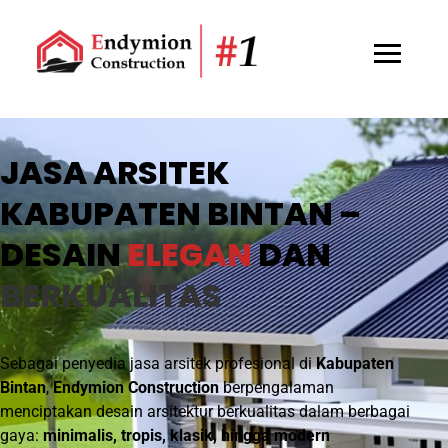
JASA ARSITEK
KABUPATEN BINTAN –
DESAIN
ELEGAN
DAN
BERKUALITAS
Sebagai penyedia jasa arsitek profesional di
Kabupaten
Bintan
,
Endymion Construction
berpengalaman
menciptakan desain arsitektur berkualitas dalam berbagai
gaya:
minimalis, tropis, klasik, hingga modern