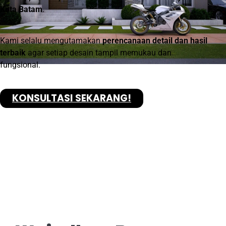
Kota Batam
.
Kami selalu mengutamakan
perencanaan detail dan hasil
terbaik
agar setiap desain tampil memukau dan
fungsional.
KONSULTASI SEKARANG!