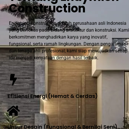
Construction
Endymion Construction adalah perusahaan asli Indonesia
yang berfokus pada bidang arsitektur dan konstruksi. Kami
berkomitmen menghadirkan karya yang inovatif,
fungsional, serta ramah lingkungan. Dengan pengalaman
dan tenaga ahli profesional, kami siap mewujudkan setiap
ide menjadi kenyataan dengan hasil terbaik.
Efisiensi Energi (Hemat & Cerdas)
Unsur Desain (Fungsional & Bernilai Seni)