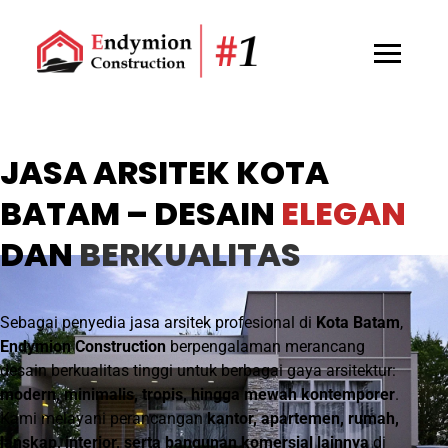
JASA ARSITEK KOTA
BATAM – DESAIN
ELEGAN
DAN
BERKUALITAS
Sebagai penyedia jasa arsitek profesional di
Kota Batam
,
Endymion Construction
berpengalaman merancang
desain berkualitas tinggi untuk berbagai gaya arsitektur:
modern, minimalis, tropis, hingga mewah kontemporer
.
Kami melayani perancangan
kantor, apartemen, rumah,
lanskap, interior, serta bangunan komersial lainnya
di