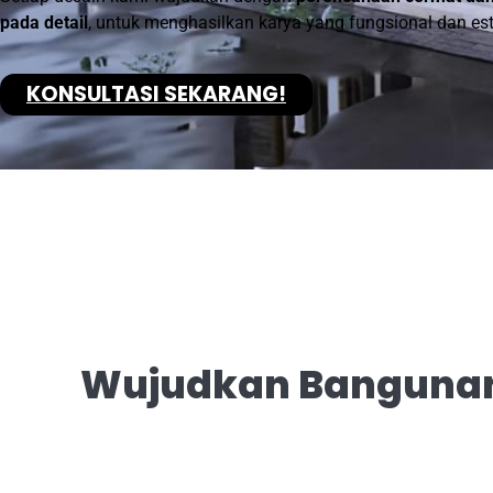
pada detail
, untuk menghasilkan karya yang fungsional dan est
KONSULTASI SEKARANG!
Wujudkan Bangunan