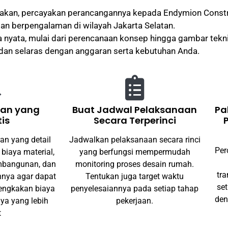
ptakan, percayakan perancangannya kepada Endymion Constr
dan berpengalaman di wilayah Jakarta Selatan.
 nyata, mulai dari perencanaan konsep hingga gambar tekni
, dan selaras dengan anggaran serta kebutuhan Anda.
ran yang
Buat Jadwal Pelaksanaan
Pa
tis
Secara Terperinci
an yang detail
Jadwalkan pelaksanaan secara rinci
Per
 biaya material,
yang berfungsi mempermudah
embangunan, dan
monitoring proses desain rumah.
tr
innya agar dapat
Tentukan juga target waktu
set
engkakan biaya
penyelesaiannya pada setiap tahap
den
ya yang lebih
pekerjaan.
t