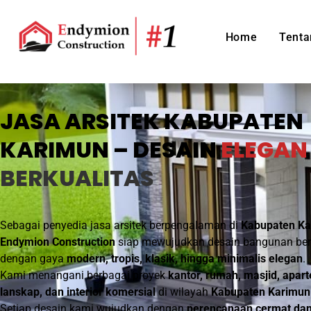
Home
Tenta
JASA ARSITEK KABUPATEN
KARIMUN – DESAIN
ELEGAN
BERKUALITAS
Sebagai penyedia jasa arsitek berpengalaman di
Kabupaten Ka
Endymion Construction
siap mewujudkan desain bangunan ber
dengan gaya
modern, tropis, klasik, hingga minimalis elegan
.
Kami menangani berbagai proyek
kantor, rumah, masjid, apar
lanskap, dan interior komersial
di wilayah
Kabupaten Karimun
Setiap desain kami wujudkan dengan
perencanaan cermat dan