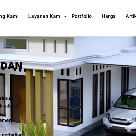
ng Kami
Layanan Kami
Portfolio
Harga
Arti
DAN
rimun
,
kualitas
temen,
.
 perhatian