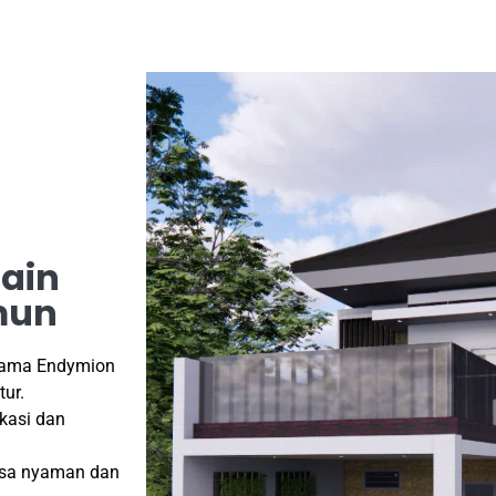
sain
mun
ama Endymion
tur.
kasi dan
rasa nyaman dan